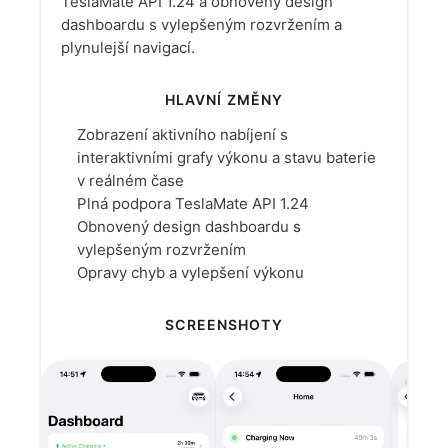
TeslaMate API 1.24 a obnovený design
dashboardu s vylepšeným rozvržením a
plynulejší navigací.
HLAVNÍ ZMĚNY
Zobrazení aktivního nabíjení s
interaktivními grafy výkonu a stavu baterie
v reálném čase
Plná podpora TeslaMate API 1.24
Obnovený design dashboardu s
vylepšeným rozvržením
Opravy chyb a vylepšení výkonu
SCREENSHOTY