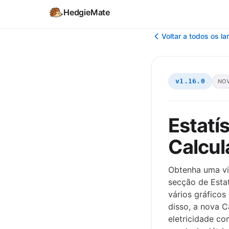
HedgieMate
Voltar a todos os l
v1.16.0
NO
Estatí
Calcul
Obtenha uma vi
secção de Estat
vários gráficos
disso, a nova 
eletricidade c