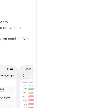
mento
do em vez de
s em combustível