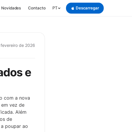
Novidades
Contacto
Descarregar
PT
 fevereiro de 2026
ados e
to com a nova
, em vez de
ficada. Além
tos de
 a poupar ao