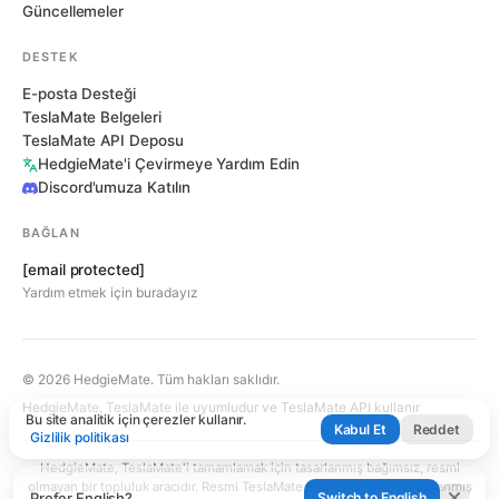
Güncellemeler
DESTEK
E-posta Desteği
TeslaMate Belgeleri
TeslaMate API Deposu
HedgieMate'i Çevirmeye Yardım Edin
Discord'umuza Katılın
BAĞLAN
[email protected]
Yardım etmek için buradayız
© 2026 HedgieMate. Tüm hakları saklıdır.
HedgieMate, TeslaMate ile uyumludur ve TeslaMate API kullanır
Bu site analitik için çerezler kullanır.
Kabul Et
Reddet
Gizlilik politikası
HedgieMate, TeslaMate'i tamamlamak için tasarlanmış bağımsız, resmi
olmayan bir topluluk aracıdır. Resmi TeslaMate projesi ile bağlı, onaylanmış
Prefer English?
Switch to English