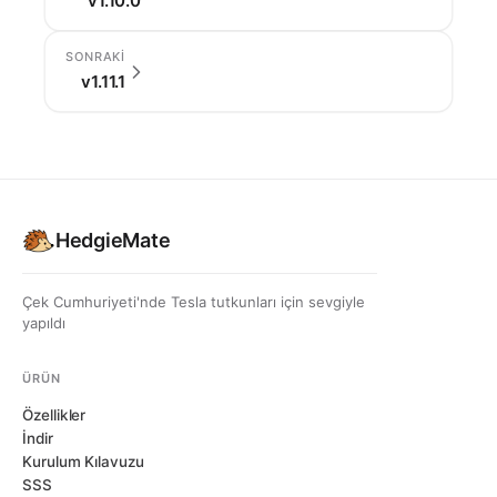
v1.10.0
SONRAKI
v1.11.1
HedgieMate
Çek Cumhuriyeti'nde Tesla tutkunları için sevgiyle
yapıldı
ÜRÜN
Özellikler
İndir
Kurulum Kılavuzu
SSS