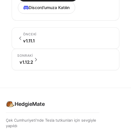
Discord'umuza Katılın
ÖNCEKI
v1.11.1
SONRAKI
v1.12.2
HedgieMate
Çek Cumhuriyeti'nde Tesla tutkunları için sevgiyle
yapıldı