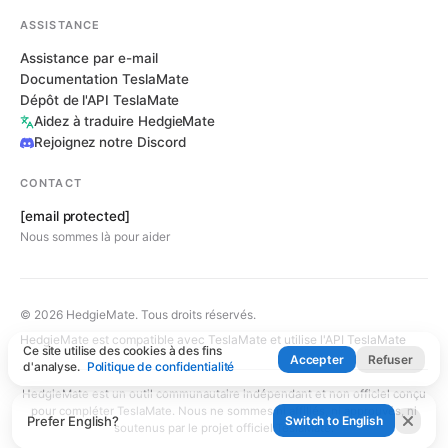
ASSISTANCE
Assistance par e-mail
Documentation TeslaMate
Dépôt de l'API TeslaMate
Aidez à traduire HedgieMate
Rejoignez notre Discord
CONTACT
[email protected]
Nous sommes là pour aider
© 2026 HedgieMate. Tous droits réservés.
HedgieMate est compatible avec TeslaMate et utilise l'API TeslaMate
Ce site utilise des cookies à des fins
Accepter
Refuser
d'analyse.
Politique de confidentialité
HedgieMate est un outil communautaire indépendant et non officiel conçu
pour compléter TeslaMate. Nous ne sommes ni affiliés, ni approuvés, ni
Prefer English?
Switch to English
soutenus par le projet officiel TeslaMate.