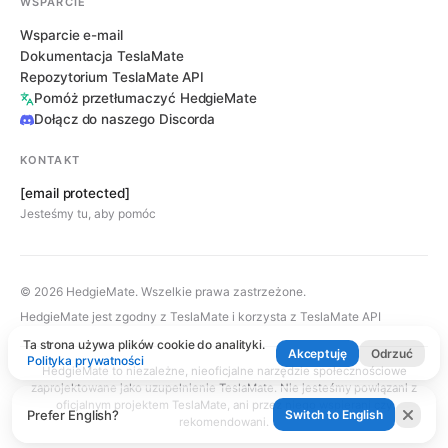
WSPARCIE
Wsparcie e-mail
Dokumentacja TeslaMate
Repozytorium TeslaMate API
Pomóż przetłumaczyć HedgieMate
Dołącz do naszego Discorda
KONTAKT
[email protected]
Jesteśmy tu, aby pomóc
© 2026 HedgieMate. Wszelkie prawa zastrzeżone.
HedgieMate jest zgodny z TeslaMate i korzysta z TeslaMate API
Ta strona używa plików cookie do analityki.
Akceptuję
Odrzuć
Polityka prywatności
HedgieMate to niezależne, nieoficjalne narzędzie społecznościowe
zaprojektowane jako uzupełnienie TeslaMate. Nie jesteśmy powiązani z
oficjalnym projektem TeslaMate, ani przez niego wspierani czy
Prefer English?
Switch to English
rekomendowani.