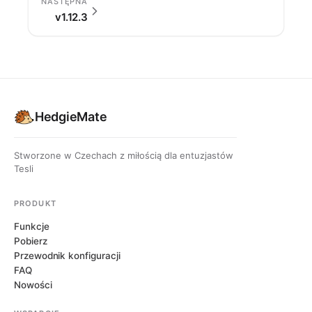
NASTĘPNA
v1.12.3
HedgieMate
Stworzone w Czechach z miłością dla entuzjastów
Tesli
PRODUKT
Funkcje
Pobierz
Przewodnik konfiguracji
FAQ
Nowości