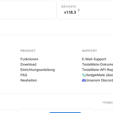
NÄCHSTE
v1.18.3
PRODUKT
SUPPORT
Funktionen
E-Mail-Support
Download
TeslaMate-Dokume
Einrichtungsanleitung
TeslaMate-API-Rep
FAQ
HedgieMate über
Neuheiten
Unserem Discord
Hedgie