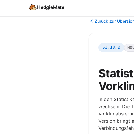
HedgieMate
Zurück zur Übersic
v1.18.2
NE
Statis
Vorkli
In den Statisti
wechseln. Die T
Vorklimatisieru
Version bringt
Verbindungsfehl