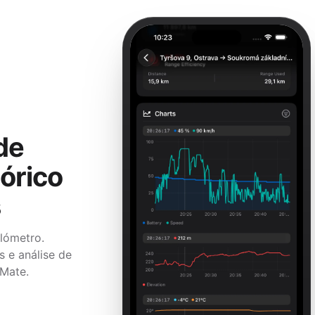
de
órico
s
lómetro.
s e análise de
Mate.