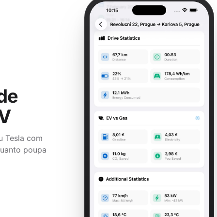
de
EV
u Tesla com
quanto poupa