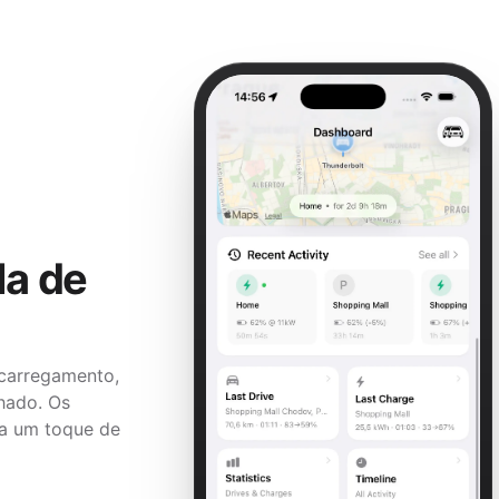
la de
 carregamento,
hado. Os
 a um toque de