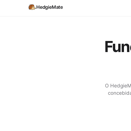
HedgieMate
Fun
O HedgieMa
concebida