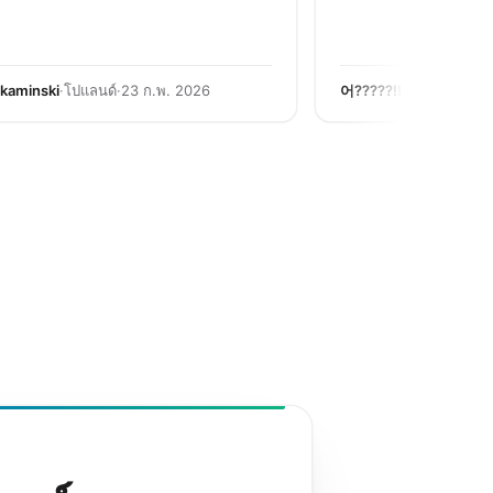
zkaminski
·
โปแลนด์
·
23 ก.พ. 2026
어?????!!
·
เกาหลี
·
23 ก.