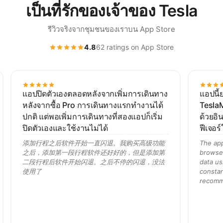
เป็นที่รักของเจ้าของ Tesla
รีวิวจริงจากชุมชนของเราบน App Store
4.8
62 ratings on App Store
แอปปิดตัวเองตลอดหลังจากเพิ่มการเดินทาง
แอปนี้
หลังจากซื้อ Pro การเดินทางแรกทำงานได้
TeslaM
ปกติ แต่พอเพิ่มการเดินทางที่สองแอปก็เริ่ม
ด้วยอิน
ปิดตัวเองและใช้งานไม่ได้
ฟีเจอร
添加行程之后软件开始一直闪退。我购买高级功能
The app 
之后，添加第一段行程软件还好好的，但是添加第
browse
二段行程后软件开始闪退。之后不停的闪退，没法
data us
使用了
constan
recomm