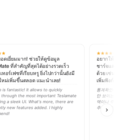
ยอดเยี่ยมมาก! ช่วยให้ดูข้อมูล
อยากให้มีสถิติครับ ต
ate ที่สำคัญที่สุดได้อย่างรวดเร็ว
ชาร์จและการขับขี่ อ
เทอร์เฟซที่เรียบหรู ยิ่งไปกว่านั้นยังมี
ด้วย เช่น ค่าชาร์จแ
์ใหม่เพิ่มขึ้นตลอด แนะนำเลย!
เพิ่มฟังก์ชันสถิติม
is fantastic! It allows to quickly
통계확인이 되었으면 좋겠
 through the most important Teslamate
만 보이는데 월별 통계도
ing a sleek UI. What's more, there are
액이나 주행거리 같은.
tly new features added. I highly
추가 되었습니다 아주 
end!