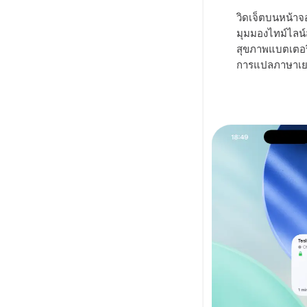
วิดเจ็ตบนหน้า
มุมมองไทม์ไลน
สุขภาพแบตเตอรี่
การแปลภาษาเยอ