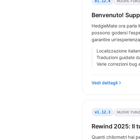
NUOVE FUNZ
v1.12.4
Benvenuto! Suppo
HedgieMate ora parla ita
possono godersi l'espe
garantire un'esperienza p
Localizzazione itali
Traduzioni guidate d
Varie correzioni bug 
Vedi dettagli
NUOVE FUNZ
v1.12.3
Rewind 2025: Il 
Quanti chilometri hai 