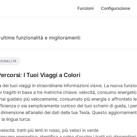
Funzioni
Configurazione
ultime funzionalità e miglioramenti
IONALITÀ
ercorsi: I Tuoi Viaggi a Colori
 dei tuoi viaggi in straordinarie informazioni visive. La nuova funzio
oi tragitti in base a tre metriche chiave: velocità, consumo energetico
ai guidato più velocemente, consumato più energia o affrontato le s
fficienza o sia semplicemente curioso dei tuoi schemi di guida, i per
mensione all'analisi dei dati della tua Tesla. Questo aggiornament
a lingua turca.
elocità: tratti più lenti in rosso, più veloci in verde
onsumo energetico: identifica a colpo d'occhio i tratti più dispendiosi