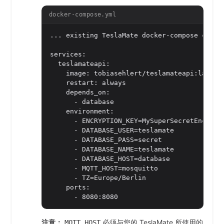
docker-compose.yml
... existing TeslaMate docker-compose config
services:

  teslamateapi:

    image: tobiasehlert/teslamateapi:latest

    restart: always

    depends_on:

      - database

    environment:

      - ENCRYPTION_KEY=MySuperSecretEncrypti
      - DATABASE_USER=teslamate

      - DATABASE_PASS=secret

      - DATABASE_NAME=teslamate

      - DATABASE_HOST=database

      - MQTT_HOST=mosquitto

      - TZ=Europe/Berlin

    ports:

      - 8080:8080
注意：
必须与您的 TeslaMate 所使用的
MQTT_HOST