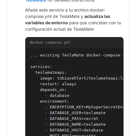
Añade este servicio a tu archivo docker-
compose.yml de TeslaMate y
actualiza las
variables de entorno
para que coincidan con tu
configuración actual de TeslaMate:
docker-compose.yml
... existing TeslaMate docker-compose config
services:

  teslamateapi:

    image: tobiasehlert/teslamateapi:latest

    restart: always

    depends_on:

      - database

    environment:

      - ENCRYPTION_KEY=MySuperSecretEncrypti
      - DATABASE_USER=teslamate

      - DATABASE_PASS=secret

      - DATABASE_NAME=teslamate

      - DATABASE_HOST=database

      - MQTT_HOST=mosquitto
