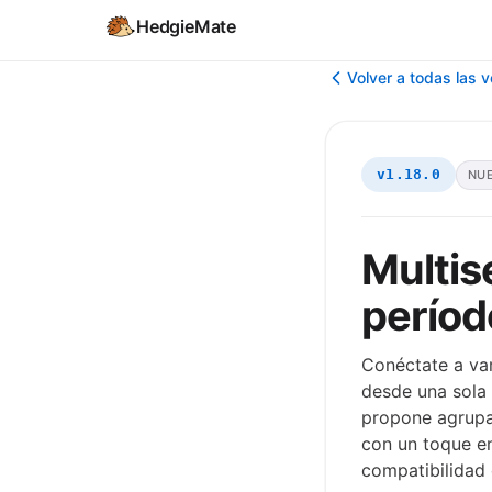
HedgieMate
Volver a todas las 
v1.18.0
NU
Multis
períod
Conéctate a var
desde una sola 
propone agrupar
con un toque e
compatibilidad 